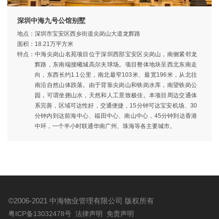
深圳中海九号公馆别墅
地点：
深圳市宝安区西乡街道尖岗山大道龙辉路
面积：
18.21万平方米
特点：
中海尖岗山名苑项目位于深圳西部宝安区尖岗山，南侧紧邻龙
辉路，东南端接曦城高尔夫球场。项目整体地块呈西北东南走
向，东西长约1.1公里，南北最窄103米、最宽196米，从北往
南沿自然山体跌落。由于背靠尖岗山和铁岗水库，南望铁岗公
园，可谓坐拥山水，天然和人工景致极佳。本项目周边交通体
系完善，区域可达性好，交通便捷，15分钟可达宝安机场、30
分钟内到达前海中心、福田中心、南山中心，45分钟到达香港
中环，一个半小时联通华南广州、珠海等各主要城市。
©2006-2021 中海物业管理有限公司
版权所有
粤ICP备13032478号
法律声明
免责声明