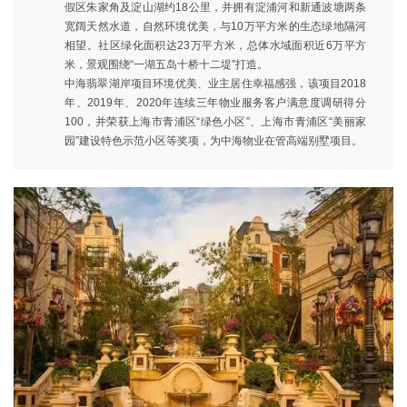
假区朱家角及淀山湖约18公里，并拥有淀浦河和新通波塘两条
宽阔天然水道，自然环境优美，与10万平方米的生态绿地隔河
相望。社区绿化面积达23万平方米，总体水域面积近6万平方
米，景观围绕“一湖五岛十桥十二堤”打造。
中海翡翠湖岸项目环境优美、业主居住幸福感强，该项目2018
年、2019年、2020年连续三年物业服务客户满意度调研得分
100，并荣获上海市青浦区“绿色小区”、上海市青浦区“美丽家
园”建设特色示范小区等奖项，为中海物业在管高端别墅项目。