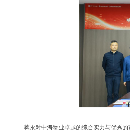
蒋永对中海物业卓越的综合实力与优秀的