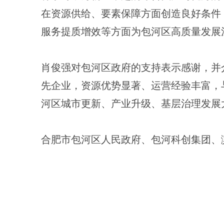
在资源供给、要素保障方面创造良好条件
服务提质增效等方面为包河区高质量发展
肖俊强对包河区政府的支持表示感谢，并
先企业，资源优势显著、运营经验丰富，
河区城市更新、产业升级、基层治理发展
合肥市包河区人民政府、包河科创集团、