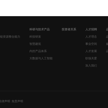
科研与技术产品
投资者关系
人才招聘
链资源整合能力
科技研发
人才理念
智慧建筑
事业空间
内控产品体系
人才发展
大数据与人工智能
职场关爱
加入我们
法律声明
免责声明