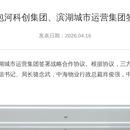
包河科创集团、滨湖城市运营集团
发表日期：2026.04.16
湖城市运营集团签署战略合作协议。根据协议，三
组书记、局长骆念武，中海物业行政总裁肖俊强，