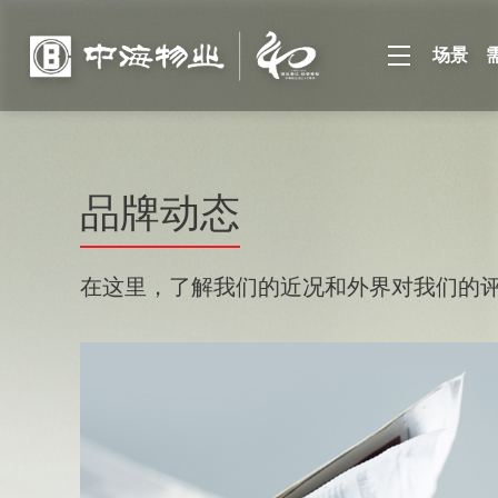
场景
品牌动态
在这里，了解我们的近况和外界对我们的