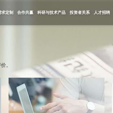
需求定制
合作共赢
科研与技术产品
投资者关系
人才招聘
评价。