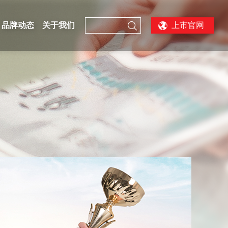

品牌动态
关于我们
上市官网