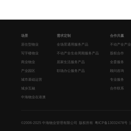
场景
需求定制
合作共赢
居住型物业
全场景通用服务产品
不动产全产业
写字楼物业
不动产全生命周期服务产品
股权合作
商业物业
居家生活服务产品
全委服务
产业园区
职场办公服务产品
顾问咨询
城市基础运营
专业服务
城乡互融
合作联系
中海物业在港澳
©2006-2025 中海物业管理有限公司 版权所有
粤ICP备13032478号